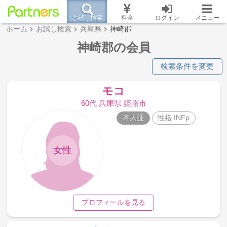
お試し検索
料金
ログイン
メニュー
ホーム
お試し検索
兵庫県
神崎郡
神崎郡の会員
検索条件を変更
モコ
60代 兵庫県 姫路市
本人証
性格 INFp
女性
プロフィールを見る