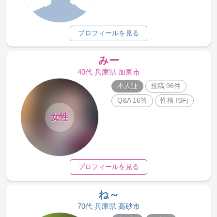
プロフィールを見る
みー
40代 兵庫県 加東市
本人証
投稿 96件
Q&A 16答
性格 ISFj
女性
プロフィールを見る
ね～
70代 兵庫県 高砂市