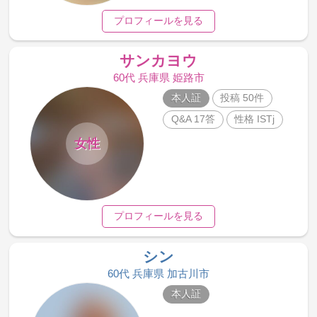
プロフィールを見る
サンカヨウ
60代 兵庫県 姫路市
本人証
投稿 50件
Q&A 17答
性格 ISTj
女性
プロフィールを見る
シン
60代 兵庫県 加古川市
本人証