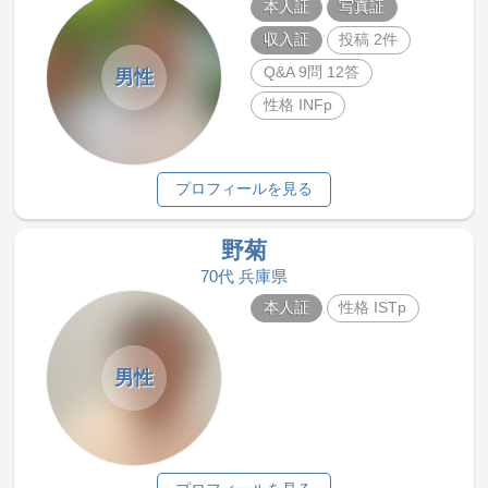
本人証
写真証
収入証
投稿 2件
Q&A 9問 12答
男性
性格 INFp
プロフィールを見る
野菊
70代 兵庫県
本人証
性格 ISTp
男性