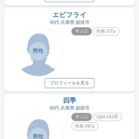
エビフライ
40代 兵庫県 姫路市
本人証
性格 ISTp
男性
プロフィールを見る
四季
60代 兵庫県 姫路市
本人証
Q&A 162答
性格 INFp
男性