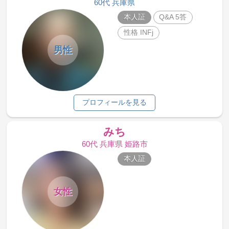
60代 兵庫県
本人証
Q&A 5答
性格 INFj
男性
プロフィールを見る
みち
60代 兵庫県 姫路市
本人証
女性