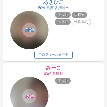
あきひこ
50代 兵庫県 姫路市
本人証
写真証
独身証
性格 INFj
男性
プロフィールを見る
みーこ
60代 兵庫県
本人証
女性