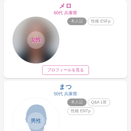
メロ
60代 兵庫県
本人証
性格 ESFp
女性
プロフィールを見る
まつ
50代 兵庫県
本人証
Q&A 1答
性格 ENTp
男性