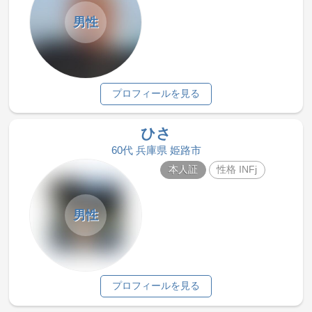
男性
プロフィールを見る
ひさ
60代 兵庫県 姫路市
本人証
性格 INFj
男性
プロフィールを見る