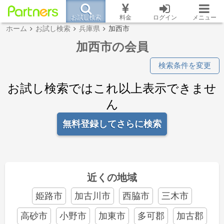
お試し検索
料金
ログイン
メニュー
ホーム
お試し検索
兵庫県
加西市
加西市の会員
検索条件を変更
お試し検索ではこれ以上表示できませ
ん
無料登録してさらに検索
近くの地域
姫路市
加古川市
西脇市
三木市
高砂市
小野市
加東市
多可郡
加古郡