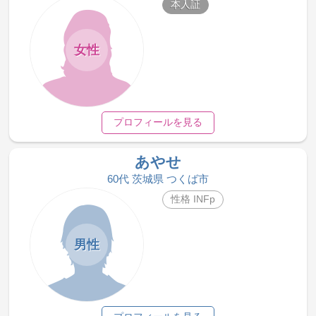
本人証
女性
プロフィールを見る
あやせ
60代 茨城県 つくば市
性格 INFp
男性