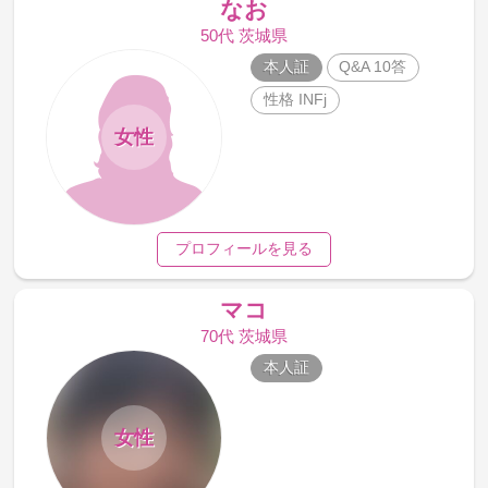
なお
50代 茨城県
本人証
Q&A 10答
性格 INFj
女性
プロフィールを見る
マコ
70代 茨城県
本人証
女性