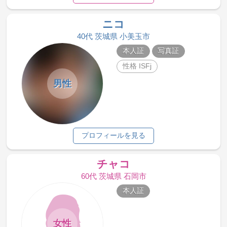
ニコ
40代 茨城県 小美玉市
本人証
写真証
性格 ISFj
男性
プロフィールを見る
チャコ
60代 茨城県 石岡市
本人証
女性