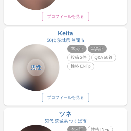
プロフィールを見る
Keita
50代 茨城県 笠間市
本人証
写真証
投稿 2件
Q&A 58答
性格 ENTp
男性
プロフィールを見る
ツネ
50代 茨城県 つくば市
本人証
性格 INFp