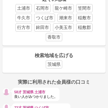
土浦市
石岡市
龍ケ崎市
笠間市
牛久市
つくば市
潮来市
稲敷市
行方市
鉾田市
小美玉市
稲敷郡
香取市
検索地域を広げる
茨城県
実際に利用された会員様の口コミ
58才 茨城県 土浦市
良い人がみつかりました。
72才 茨城県 つくば市