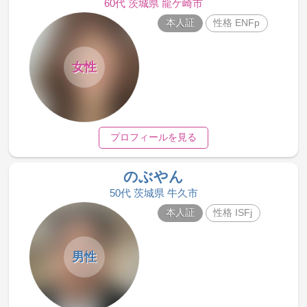
60代 茨城県 龍ケ崎市
本人証
性格 ENFp
女性
プロフィールを見る
のぶやん
50代 茨城県 牛久市
本人証
性格 ISFj
男性