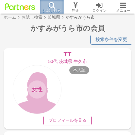
お試し検索
料金
ログイン
メニュー
ホーム
お試し検索
茨城県
かすみがうら市
かすみがうら市の会員
検索条件を変更
TT
50代 茨城県 牛久市
本人証
女性
プロフィールを見る