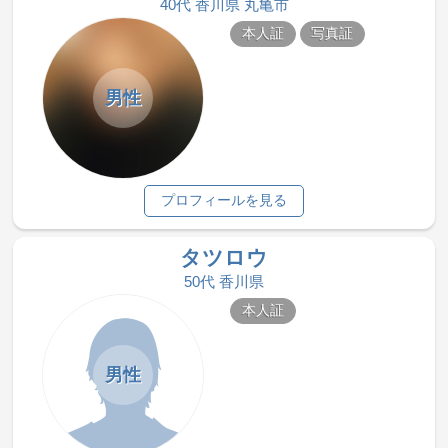
40代 香川県 丸亀市
本人証
写真証
男性
プロフィールを見る
タツロウ
50代 香川県
本人証
男性