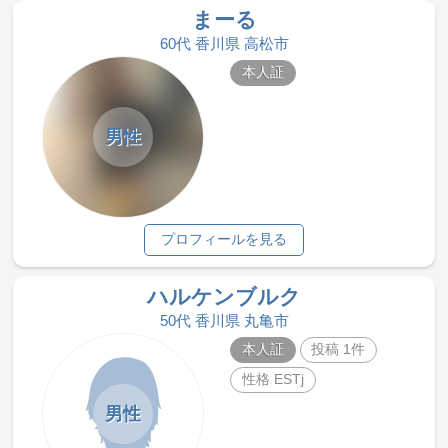
まーる
60代 香川県 高松市
本人証
男性
プロフィールを見る
ハルケンブルク
50代 香川県 丸亀市
本人証
投稿 1件
性格 ESTj
男性