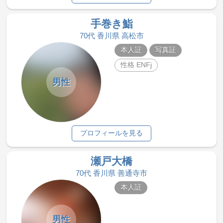
手巻き鮨
70代 香川県 高松市
本人証
写真証
性格 ENFj
男性
プロフィールを見る
瀬戸大橋
70代 香川県 善通寺市
本人証
男性