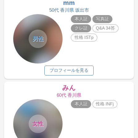
mm
50代 香川県 坂出市
本人証
写真証
クレ証
Q&A 34答
性格 ISTp
男性
プロフィールを見る
みん
60代 香川県
本人証
性格 INFj
女性