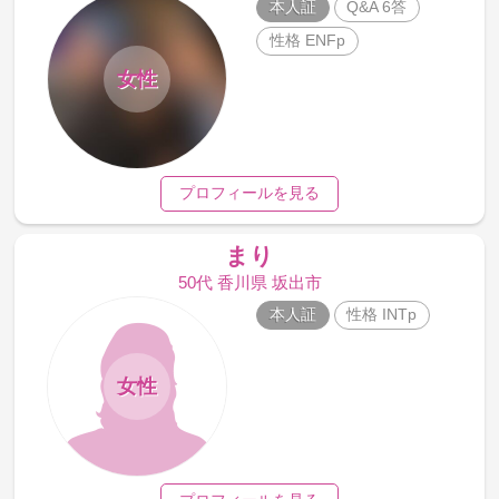
本人証
Q&A 6答
性格 ENFp
女性
プロフィールを見る
まり
50代 香川県 坂出市
本人証
性格 INTp
女性