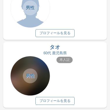
男性
プロフィールを見る
タオ
60代 鹿児島県
本人証
男性
プロフィールを見る