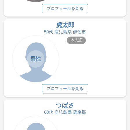
プロフィールを見る
虎太郎
50代 鹿児島県 伊佐市
本人証
男性
プロフィールを見る
つばさ
60代 鹿児島県 薩摩郡