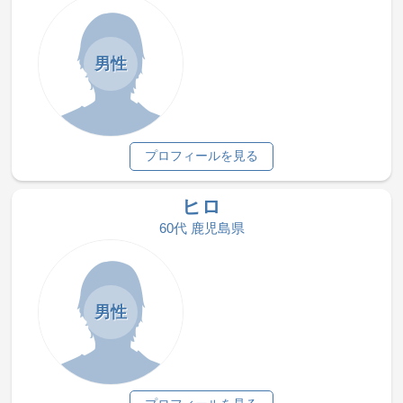
男性
プロフィールを見る
ヒロ
60代 鹿児島県
男性