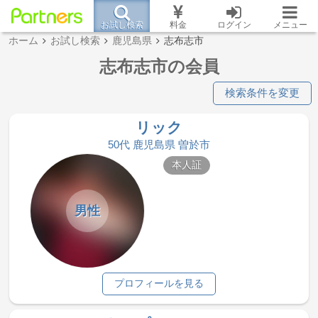
お試し検索
料金
ログイン
メニュー
ホーム
お試し検索
鹿児島県
志布志市
志布志市の会員
検索条件を変更
リック
50代 鹿児島県 曽於市
本人証
男性
プロフィールを見る