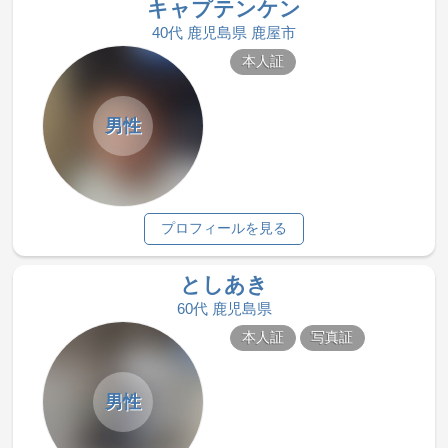
キャプテンケン
40代 鹿児島県 鹿屋市
本人証
男性
プロフィールを見る
としあき
60代 鹿児島県
本人証
写真証
男性