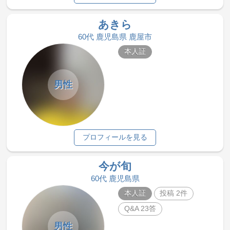
あきら
60代 鹿児島県 鹿屋市
本人証
男性
プロフィールを見る
今が旬
60代 鹿児島県
本人証
投稿 2件
Q&A 23答
男性