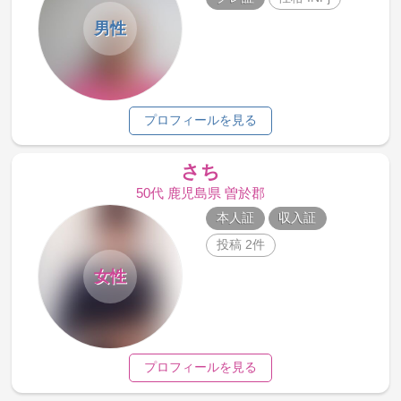
男性
プロフィールを見る
さち
50代 鹿児島県 曽於郡
本人証
収入証
投稿 2件
女性
プロフィールを見る