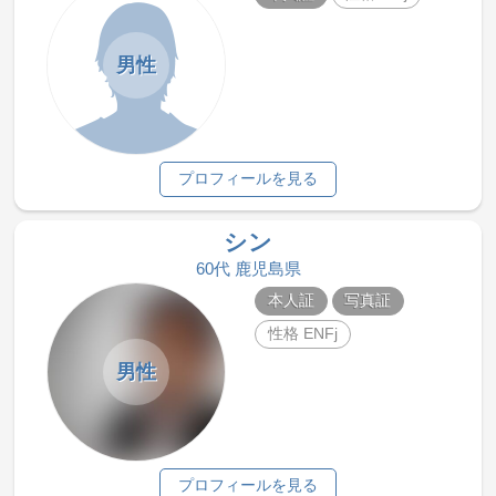
男性
プロフィールを見る
シン
60代 鹿児島県
本人証
写真証
性格 ENFj
男性
プロフィールを見る