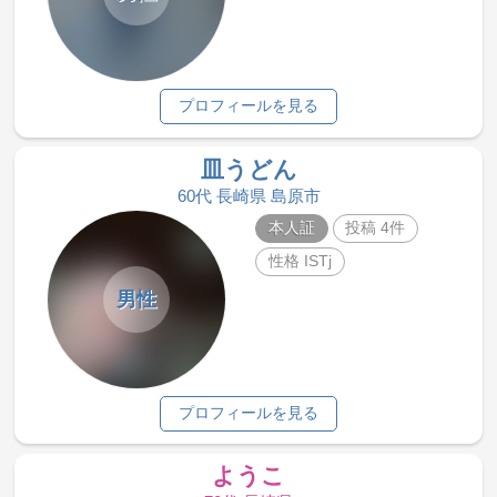
プロフィールを見る
皿うどん
60代 長崎県 島原市
本人証
投稿 4件
性格 ISTj
男性
プロフィールを見る
ようこ