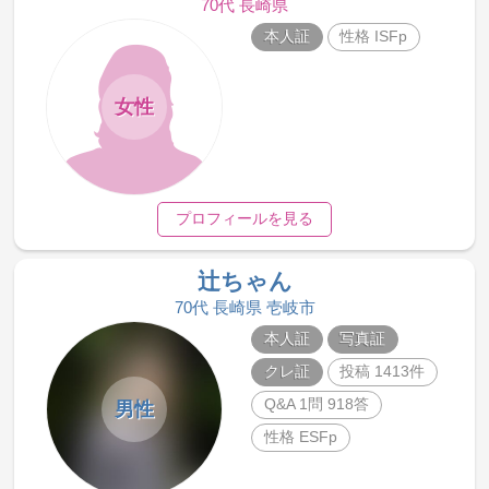
70代 長崎県
本人証
性格 ISFp
女性
プロフィールを見る
辻ちゃん
70代 長崎県 壱岐市
本人証
写真証
クレ証
投稿 1413件
Q&A 1問 918答
男性
性格 ESFp