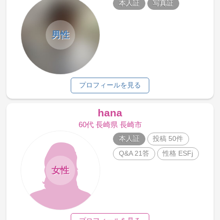
本人証
写真証
男性
プロフィールを見る
hana
60代 長崎県 長崎市
本人証
投稿 50件
Q&A 21答
性格 ESFj
女性