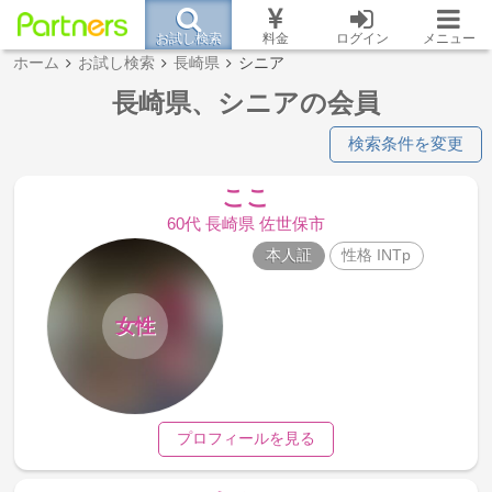
お試し検索
料金
ログイン
メニュー
ホーム
お試し検索
長崎県
シニア
長崎県、シニアの会員
検索条件を変更
ここ
60代 長崎県 佐世保市
本人証
性格 INTp
女性
プロフィールを見る