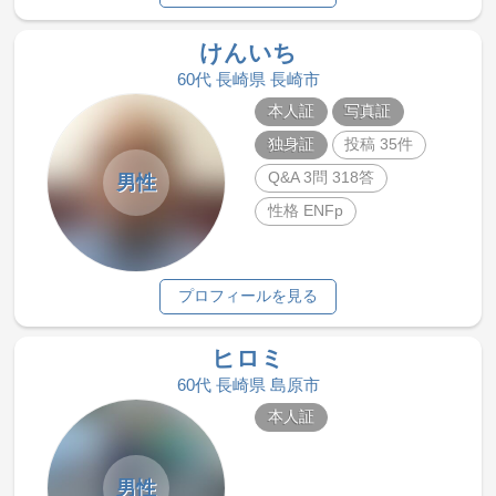
けんいち
60代 長崎県 長崎市
本人証
写真証
独身証
投稿 35件
Q&A 3問 318答
男性
性格 ENFp
プロフィールを見る
ヒロミ
60代 長崎県 島原市
本人証
男性