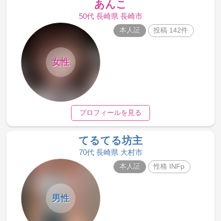
あんこ
50代 長崎県 長崎市
本人証
投稿 142件
女性
プロフィールを見る
てるてる坊主
70代 長崎県 大村市
本人証
性格 INFp
男性