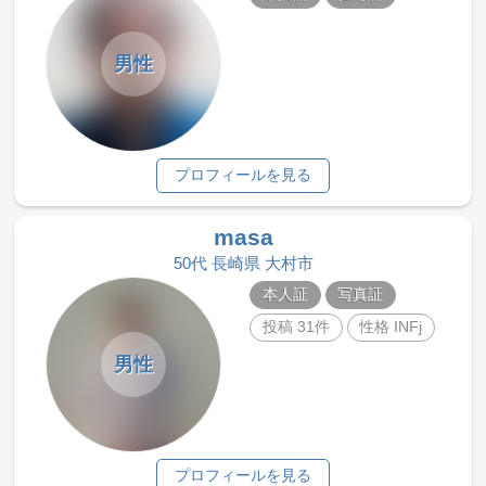
男性
プロフィールを見る
masa
50代 長崎県 大村市
本人証
写真証
投稿 31件
性格 INFj
男性
プロフィールを見る