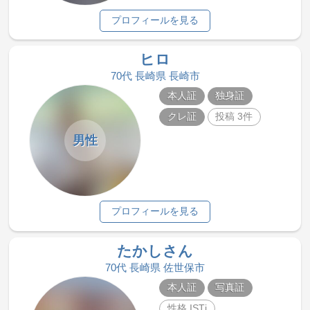
プロフィールを見る
ヒロ
70代 長崎県 長崎市
本人証
独身証
クレ証
投稿 3件
男性
プロフィールを見る
たかしさん
70代 長崎県 佐世保市
本人証
写真証
性格 ISTj