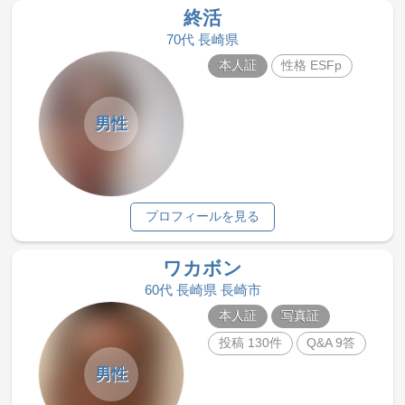
終活
70代 長崎県
本人証
性格 ESFp
男性
プロフィールを見る
ワカボン
60代 長崎県 長崎市
本人証
写真証
投稿 130件
Q&A 9答
男性