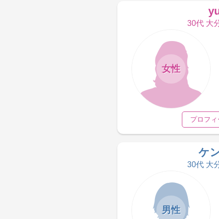
y
30代 大
女性
プロフィ
ケ
30代 大
男性