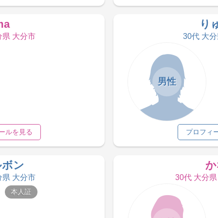
ma
り
分県 大分市
30代 大
男性
ールを見る
プロフィ
ルボン
か
分県 大分市
30代 大分
本人証