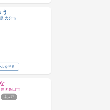
ゅう
分県 大分市
ールを見る
な
県 豊後高田市
本人証