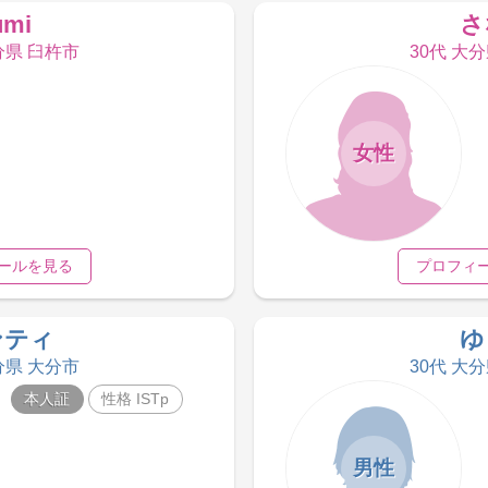
umi
さ
分県 臼杵市
30代 大
女性
ールを見る
プロフィ
ンティ
ゆ
分県 大分市
30代 大
本人証
性格 ISTp
男性