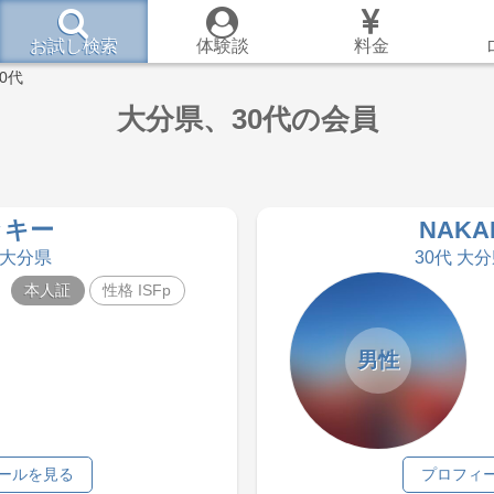
お試し検索
体験談
料金
30代
大分県、30代の会員
ッキー
NAKA
 大分県
30代 大
本人証
性格 ISFp
男性
ールを見る
プロフィ