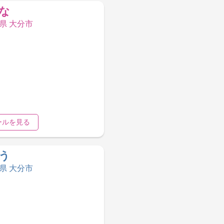
な
分県 大分市
ールを見る
う
分県 大分市