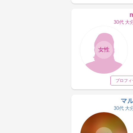
30代 大
女性
プロフィ
マ
30代 大