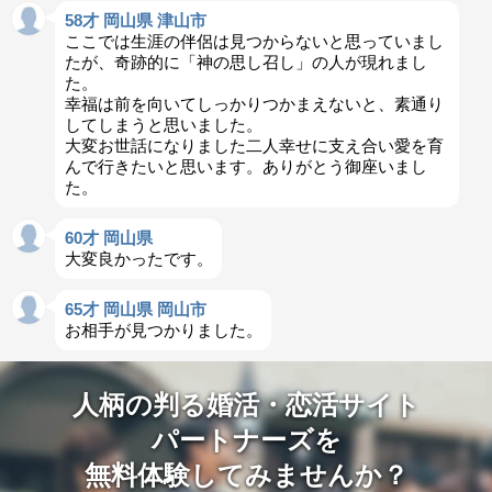
58才 岡山県 津山市
ここでは生涯の伴侶は見つからないと思っていまし
たが、奇跡的に「神の思し召し」の人が現れまし
た。
幸福は前を向いてしっかりつかまえないと、素通り
してしまうと思いました。
大変お世話になりました二人幸せに支え合い愛を育
んで行きたいと思います。ありがとう御座いまし
た。
60才 岡山県
大変良かったです。
65才 岡山県 岡山市
お相手が見つかりました。
人柄の判る婚活・恋活サイト
パートナーズを
無料体験してみませんか？