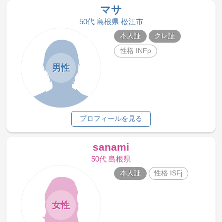
マサ
50代 島根県 松江市
本人証
クレ証
性格 INFp
男性
プロフィールを見る
sanami
50代 島根県
本人証
性格 ISFj
女性