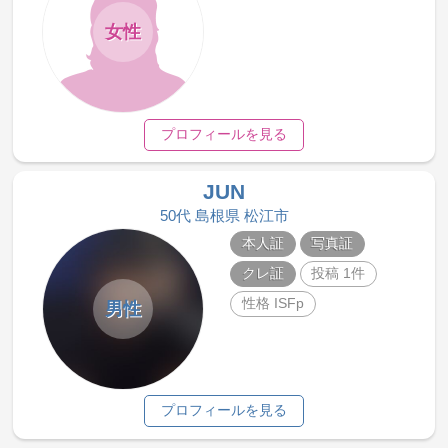
女性
プロフィールを見る
JUN
50代 島根県 松江市
本人証
写真証
クレ証
投稿 1件
性格 ISFp
男性
プロフィールを見る