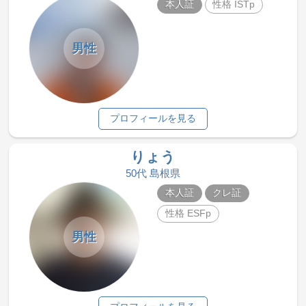
本人証
性格 ISTp
男性
プロフィールを見る
りょう
50代 島根県
本人証
クレ証
性格 ESFp
男性