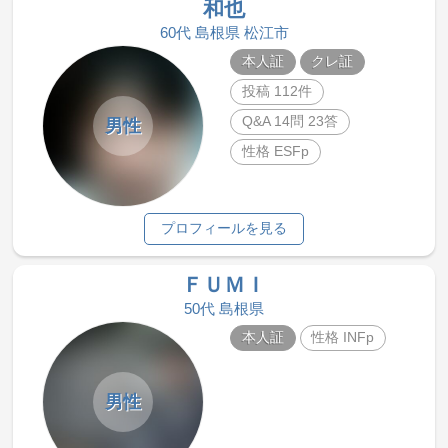
和也
60代 島根県 松江市
本人証
クレ証
投稿 112件
Q&A 14問 23答
男性
性格 ESFp
プロフィールを見る
ＦＵＭＩ
50代 島根県
本人証
性格 INFp
男性