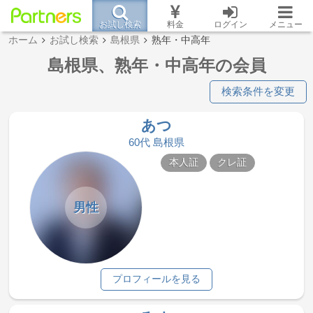
お試し検索
料金
ログイン
メニュー
ホーム
お試し検索
島根県
熟年・中高年
島根県、熟年・中高年の会員
検索条件を変更
あつ
60代 島根県
本人証
クレ証
男性
プロフィールを見る