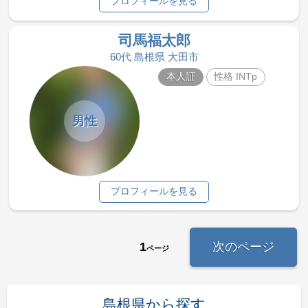
プロフィールを見る
司馬福太郎
60代 島根県 大田市
本人証
性格 INTp
男性
プロフィールを見る
1
次のページ
ページ
島根県から探す