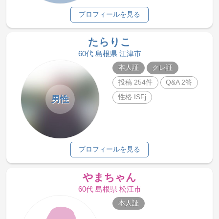
プロフィールを見る
たらりこ
60代 島根県 江津市
本人証
クレ証
投稿 254件
Q&A 2答
性格 ISFj
男性
プロフィールを見る
やまちゃん
60代 島根県 松江市
本人証