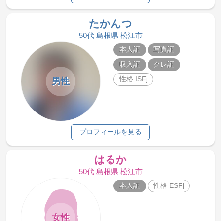
たかんつ
50代 島根県 松江市
本人証
写真証
収入証
クレ証
性格 ISFj
男性
プロフィールを見る
はるか
50代 島根県 松江市
本人証
性格 ESFj
女性