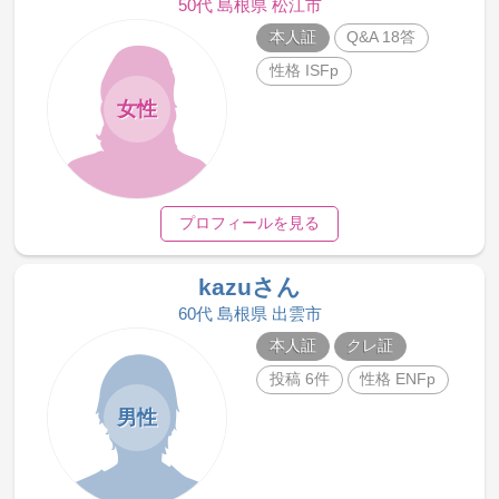
50代 島根県 松江市
本人証
Q&A 18答
性格 ISFp
女性
プロフィールを見る
kazuさん
60代 島根県 出雲市
本人証
クレ証
投稿 6件
性格 ENFp
男性