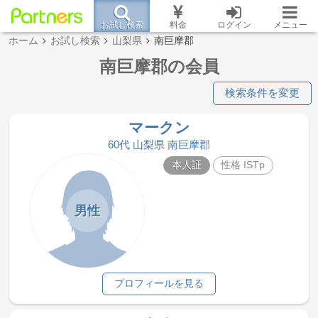
お試し検索
料金
ログイン
メニュー
ホーム
お試し検索
山梨県
南巨摩郡
南巨摩郡の会員
検索条件を変更
マークン
60代 山梨県 南巨摩郡
本人証
性格 ISTp
男性
プロフィールを見る