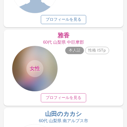
プロフィールを見る
雅香
60代 山梨県 中巨摩郡
本人証
性格 ISTp
女性
プロフィールを見る
山田のカカシ
60代 山梨県 南アルプス市