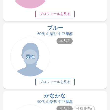
プロフィールを見る
ブルー
60代 山梨県 中巨摩郡
本人証
男性
プロフィールを見る
かなかな
60代 山梨県 中巨摩郡
本人証
性格 INFp