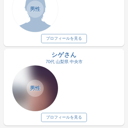
男性
プロフィールを見る
シゲさん
70代 山梨県 中央市
男性
プロフィールを見る