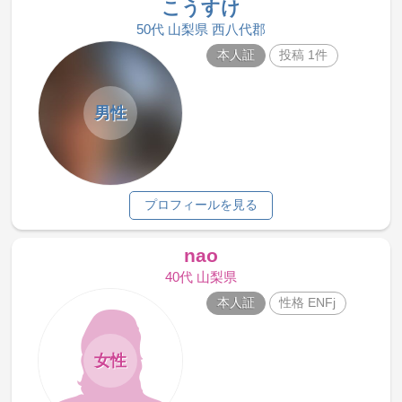
こうすけ
50代 山梨県 西八代郡
本人証
投稿 1件
男性
プロフィールを見る
nao
40代 山梨県
本人証
性格 ENFj
女性