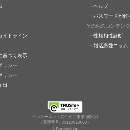
索
ヘルプ
パスワードが解
その他のコンテン
ガイドライン
性格相性診断
婚活恋愛コラム
に基づく表示
ポリシー
ポリシー
届出
インターネット異性紹介事業 届出済
（受理番号: 30120019003）
© Partners.inc