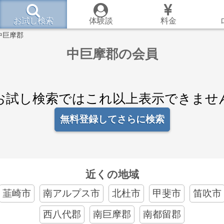
お試し検索
体験談
料金
中巨摩郡
中巨摩郡の会員
お試し検索ではこれ以上表示できませ
無料登録してさらに検索
近くの地域
韮崎市
南アルプス市
北杜市
甲斐市
笛吹市
西八代郡
南巨摩郡
南都留郡