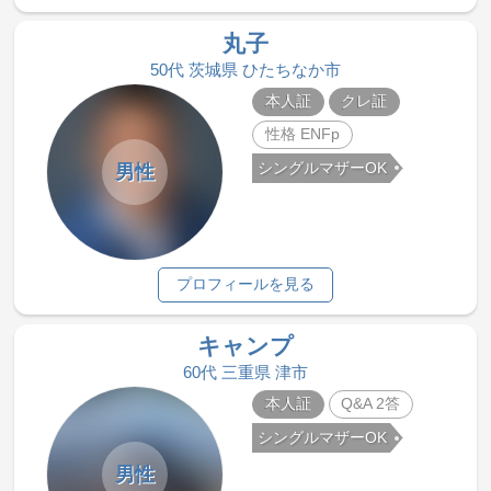
丸子
50代 茨城県 ひたちなか市
本人証
クレ証
性格 ENFp
シングルマザーOK
男性
プロフィールを見る
キャンプ
60代 三重県 津市
本人証
Q&A 2答
シングルマザーOK
男性