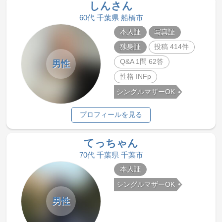
しんさん
60代 千葉県 船橋市
本人証
写真証
独身証
投稿 414件
Q&A 1問 62答
男性
性格 INFp
シングルマザーOK
プロフィールを見る
てっちゃん
70代 千葉県 千葉市
本人証
シングルマザーOK
男性