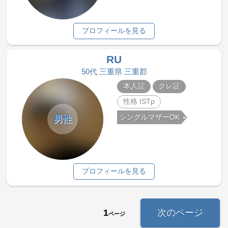
プロフィールを見る
RU
50代 三重県 三重郡
本人証
クレ証
性格 ISTp
シングルマザーOK
男性
プロフィールを見る
1
次のページ
ページ