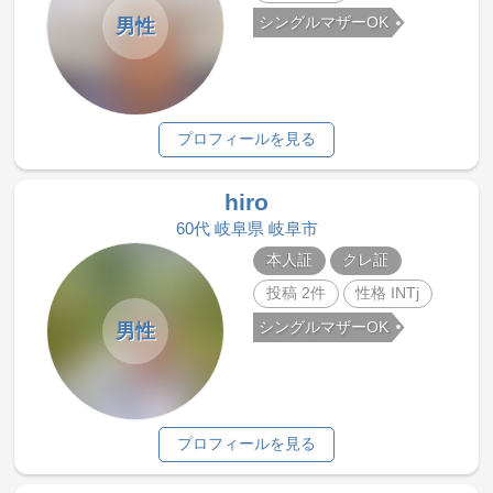
シングルマザーOK
男性
プロフィールを見る
hiro
60代 岐阜県 岐阜市
本人証
クレ証
投稿 2件
性格 INTj
シングルマザーOK
男性
プロフィールを見る