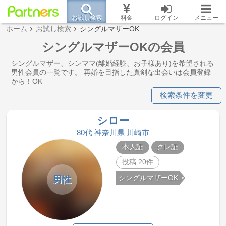
お試し検索
料金
ログイン
メニュー
ホーム
お試し検索
シングルマザーOK
シングルマザーOKの会員
シングルマザー、シンママ(離婚経験、お子様あり)を希望される
男性会員の一覧です。 再婚を目指した真剣な出会いは会員登録
から！OK
検索条件を変更
シロー
80代 神奈川県 川崎市
本人証
クレ証
投稿 20件
シングルマザーOK
男性