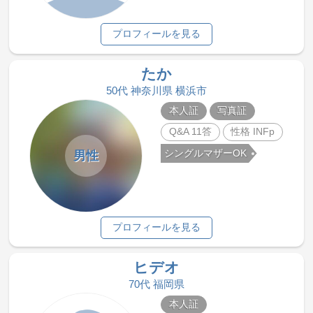
プロフィールを見る
たか
50代 神奈川県 横浜市
本人証
写真証
Q&A 11答
性格 INFp
シングルマザーOK
男性
プロフィールを見る
ヒデオ
70代 福岡県
本人証