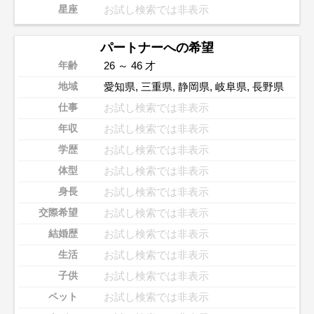
お試し検索では非表示
星座
パートナーへの希望
26 ～ 46 才
年齢
愛知県
,
三重県
,
静岡県
,
岐阜県
,
長野県
地域
お試し検索では非表示
仕事
お試し検索では非表示
年収
お試し検索では非表示
学歴
お試し検索では非表示
体型
お試し検索では非表示
身長
お試し検索では非表示
交際希望
お試し検索では非表示
結婚歴
お試し検索では非表示
生活
お試し検索では非表示
子供
お試し検索では非表示
ペット