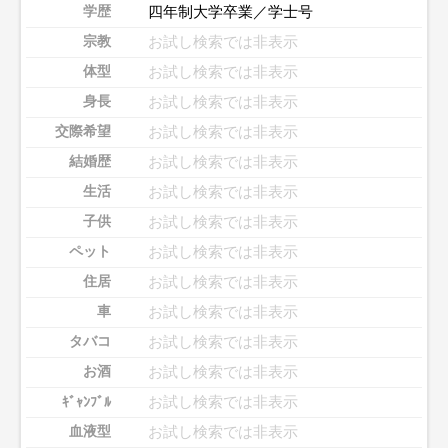
四年制大学卒業／学士号
学歴
お試し検索では非表示
宗教
お試し検索では非表示
体型
お試し検索では非表示
身長
お試し検索では非表示
交際希望
お試し検索では非表示
結婚歴
お試し検索では非表示
生活
お試し検索では非表示
子供
お試し検索では非表示
ペット
お試し検索では非表示
住居
お試し検索では非表示
車
お試し検索では非表示
タバコ
お試し検索では非表示
お酒
お試し検索では非表示
ｷﾞｬﾝﾌﾞﾙ
お試し検索では非表示
血液型