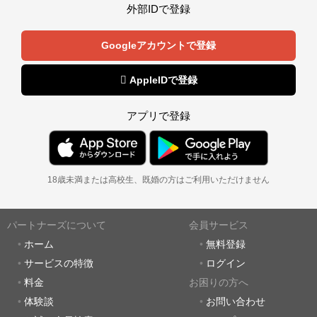
外部IDで登録
Googleアカウントで登録
 AppleIDで登録
アプリで登録
18歳未満または高校生、既婚の方はご利用いただけません
パートナーズについて
会員サービス
ホーム
無料登録
サービスの特徴
ログイン
料金
お困りの方へ
体験談
お問い合わせ