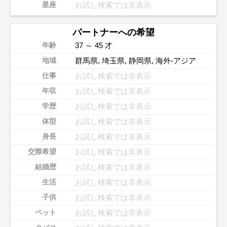
お試し検索では非表示
星座
パートナーへの希望
37 ～ 45 才
年齢
群馬県
,
埼玉県
,
静岡県
,
海外-アジア
地域
お試し検索では非表示
仕事
お試し検索では非表示
年収
お試し検索では非表示
学歴
お試し検索では非表示
体型
お試し検索では非表示
身長
お試し検索では非表示
交際希望
お試し検索では非表示
結婚歴
お試し検索では非表示
生活
お試し検索では非表示
子供
お試し検索では非表示
ペット