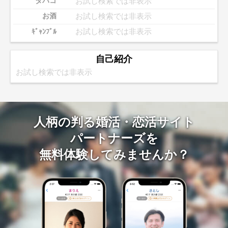
お試し検索では非表示
タバコ
お試し検索では非表示
お酒
お試し検索では非表示
ｷﾞｬﾝﾌﾞﾙ
自己紹介
お試し検索では非表示
人柄の判る婚活・恋活サイト
パートナーズを
無料体験してみませんか？