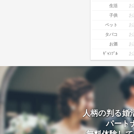
お
生活
お
子供
お
ペット
お
タバコ
お
お酒
お
ｷﾞｬﾝﾌﾞﾙ
人柄の判る婚
パート
無料体験して