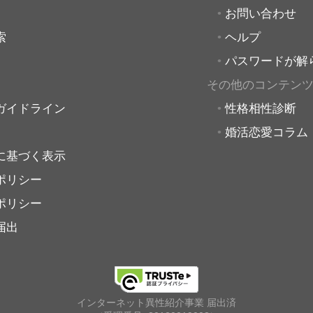
お問い合わせ
索
ヘルプ
パスワードが解
その他のコンテン
ガイドライン
性格相性診断
婚活恋愛コラム
に基づく表示
ポリシー
ポリシー
届出
インターネット異性紹介事業 届出済