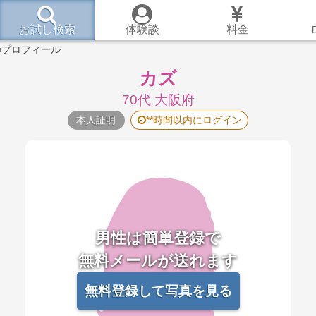
お試し検索
体験談
料金
のプロフィール
カズ
70代 大阪府
本人証明
**時間以内にログイン
男性は簡単登録で
無料メールが送れます
無料登録して写真を見る