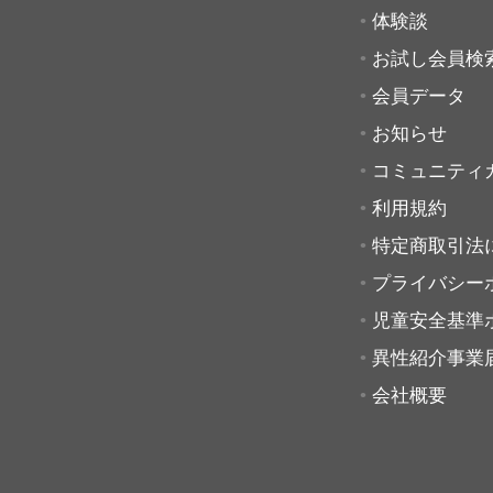
体験談
お試し会員検
会員データ
お知らせ
コミュニティ
利用規約
特定商取引法
プライバシー
児童安全基準
異性紹介事業
会社概要