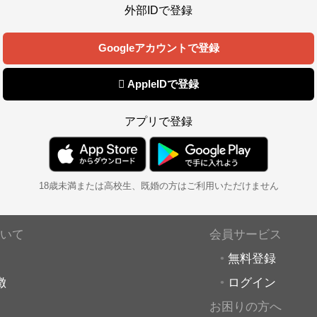
外部IDで登録
Googleアカウントで登録
 AppleIDで登録
アプリで登録
18歳未満または高校生、既婚の方はご利用いただけません
いて
会員サービス
無料登録
徴
ログイン
お困りの方へ