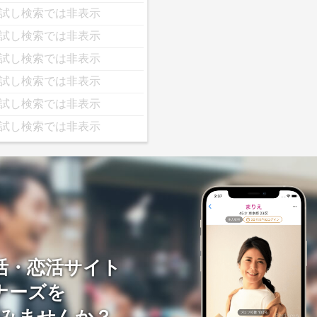
試し検索では非表示
試し検索では非表示
試し検索では非表示
試し検索では非表示
試し検索では非表示
試し検索では非表示
活・恋活サイト
ナーズを
みませんか？