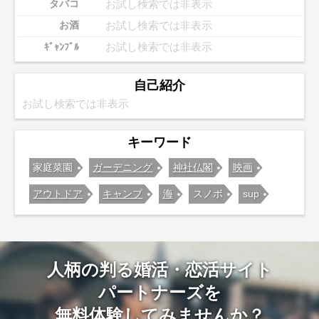
お試し検索では非表示
タバコ
お試し検索では非表示
お酒
お試し検索では非表示
ｷﾞｬﾝﾌﾞﾙ
自己紹介
お試し検索では非表示
キーワード
家庭菜園
ガーデニング
神社仏閣
映画
アウトドア
キャンプ
海
スノボ
sup
人柄の判る婚活・恋活サイト
パートナーズを
無料体験してみませんか？