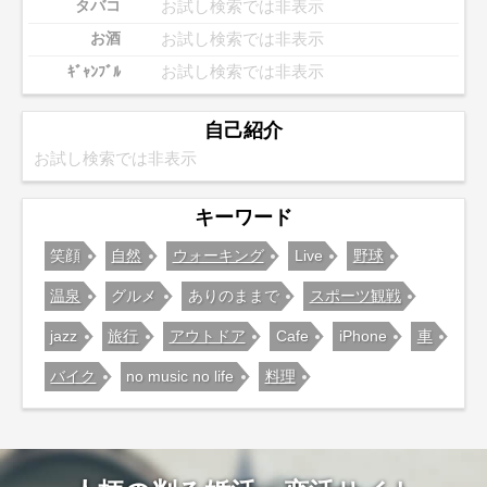
お試し検索では非表示
タバコ
お試し検索では非表示
お酒
お試し検索では非表示
ｷﾞｬﾝﾌﾞﾙ
自己紹介
お試し検索では非表示
キーワード
笑顔
自然
ウォーキング
Live
野球
温泉
グルメ
ありのままで
スポーツ観戦
jazz
旅行
アウトドア
Cafe
iPhone
車
バイク
no music no life
料理