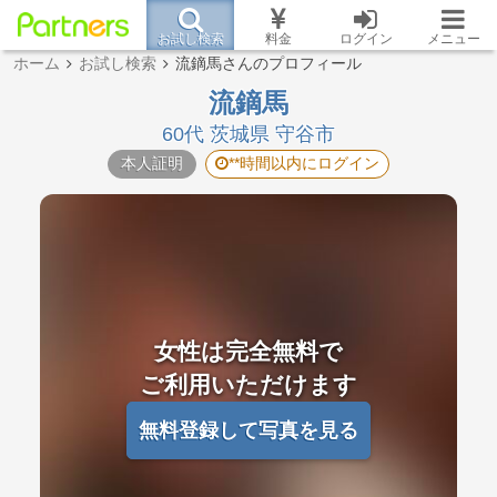
お試し検索
料金
ログイン
メニュー
ホーム
お試し検索
流鏑馬さんのプロフィール
流鏑馬
60代 茨城県 守谷市
本人証明
**時間以内にログイン
女性は完全無料で
ご利用いただけます
無料登録して写真を見る