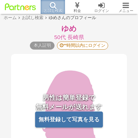
お試し検索
料金
ログイン
メニュー
ホーム
お試し検索
ゆめさんのプロフィール
ゆめ
50代 長崎県
本人証明
**時間以内にログイン
男性は簡単登録で
無料メールが送れます
無料登録して写真を見る