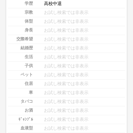
高校中退
学歴
お試し検索では非表示
宗教
お試し検索では非表示
体型
お試し検索では非表示
身長
お試し検索では非表示
交際希望
お試し検索では非表示
結婚歴
お試し検索では非表示
生活
お試し検索では非表示
子供
お試し検索では非表示
ペット
お試し検索では非表示
住居
お試し検索では非表示
車
お試し検索では非表示
タバコ
お試し検索では非表示
お酒
お試し検索では非表示
ｷﾞｬﾝﾌﾞﾙ
お試し検索では非表示
血液型