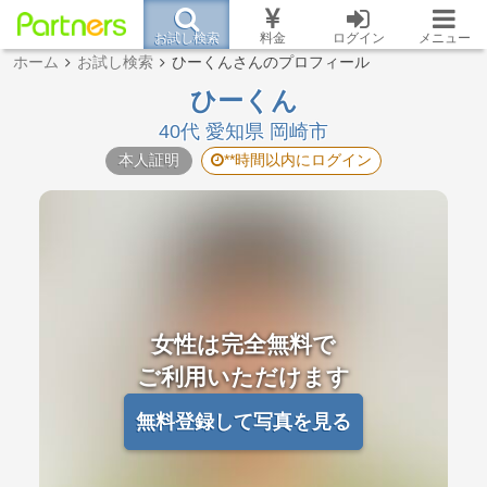
お試し検索
料金
ログイン
メニュー
ホーム
お試し検索
ひーくんさんのプロフィール
ひーくん
40代 愛知県 岡崎市
本人証明
**時間以内にログイン
女性は完全無料で
ご利用いただけます
無料登録して写真を見る