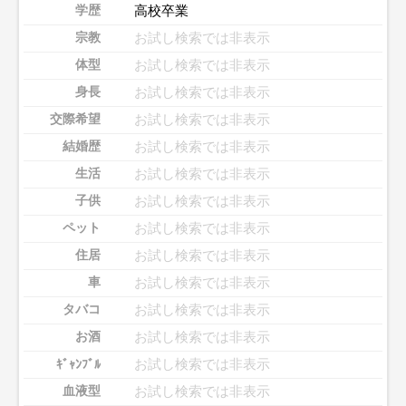
高校卒業
学歴
お試し検索では非表示
宗教
お試し検索では非表示
体型
お試し検索では非表示
身長
お試し検索では非表示
交際希望
お試し検索では非表示
結婚歴
お試し検索では非表示
生活
お試し検索では非表示
子供
お試し検索では非表示
ペット
お試し検索では非表示
住居
お試し検索では非表示
車
お試し検索では非表示
タバコ
お試し検索では非表示
お酒
お試し検索では非表示
ｷﾞｬﾝﾌﾞﾙ
お試し検索では非表示
血液型