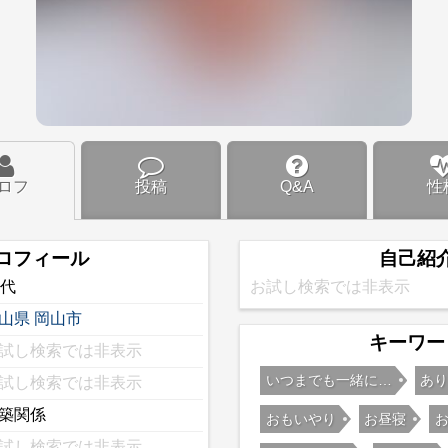
ロフ
投稿
Q&A
性
ロフィール
自己紹
0代
お試し検索では非表示
山県
岡山市
キーワー
試し検索では非表示
いつまでも一緒に…
あ
試し検索では非表示
築関係
おもいやり
お昼寝
試し検索では非表示