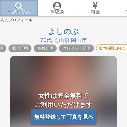
お試し検索
体験談
料金
さんのプロフィール
よしのぶ
70代 岡山県 岡山市
明
収入証明
独身証明
クレジット証明
**時間以内に
女性は完全無料で
ご利用いただけます
無料登録して写真を見る