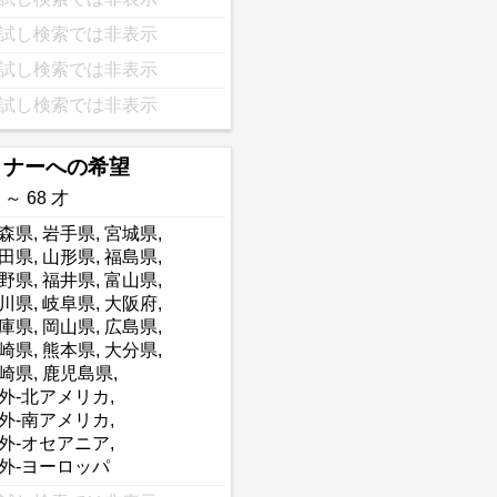
試し検索では非表示
試し検索では非表示
試し検索では非表示
トナーへの希望
 ～ 68 才
森県
,
岩手県
,
宮城県
,
田県
,
山形県
,
福島県
,
野県
,
福井県
,
富山県
,
川県
,
岐阜県
,
大阪府
,
庫県
,
岡山県
,
広島県
,
崎県
,
熊本県
,
大分県
,
崎県
,
鹿児島県
,
外-北アメリカ
,
外-南アメリカ
,
外-オセアニア
,
外-ヨーロッパ