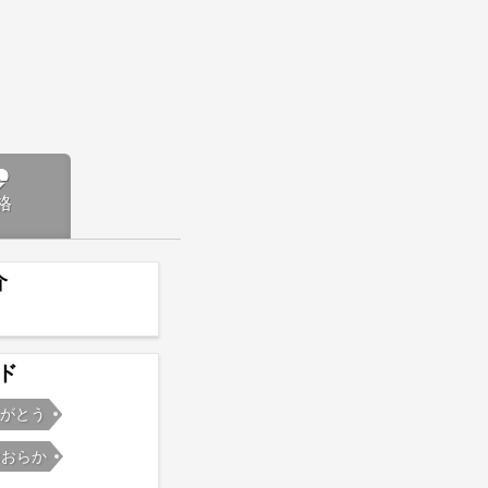
格
介
ド
りがとう
おおらか