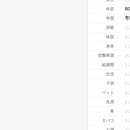
8
年収
専
学歴
お
宗教
お
体型
お
身長
お
交際希望
お
結婚歴
お
生活
お
子供
お
ペット
お
住居
お
車
お
タバコ
お
お酒