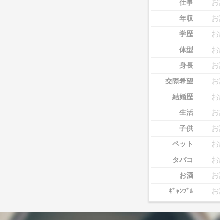
お
仕事
お
年収
お
学歴
お
体型
お
身長
お
交際希望
お
結婚歴
お
生活
お
子供
お
ペット
お
タバコ
お
お酒
お
ｷﾞｬﾝﾌﾞﾙ