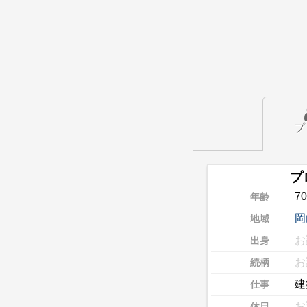
プ
プ
7
年齢
岡
地域
お
出身
お
続柄
建
仕事
お
休日