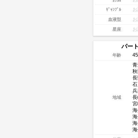
お
ｷﾞｬﾝﾌﾞﾙ
お
血液型
お
星座
パー
45
年齢
青
秋
長
石
兵
長
地域
宮
海
海
海
海