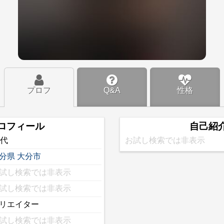
プロフ
Q&A
性格
ロフィール
自己紹
0代
お試し検索では非表示
分県
大分市
試し検索では非表示
試し検索では非表示
リエイター
試し検索では非表示