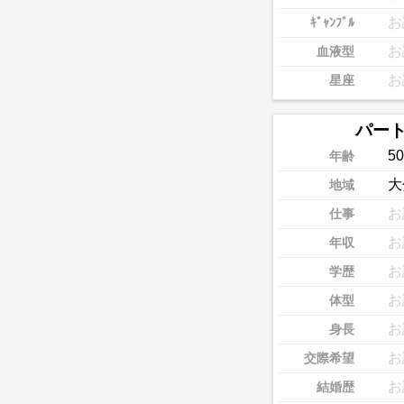
お
ｷﾞｬﾝﾌﾞﾙ
お
血液型
お
星座
パー
50
年齢
大
地域
お
仕事
お
年収
お
学歴
お
体型
お
身長
お
交際希望
お
結婚歴