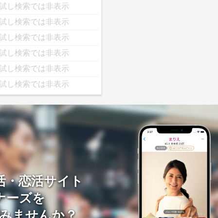
試し検索では非表示
試し検索では非表示
試し検索では非表示
試し検索では非表示
試し検索では非表示
試し検索では非表示
活・恋活サイト
ナーズを
みませんか？