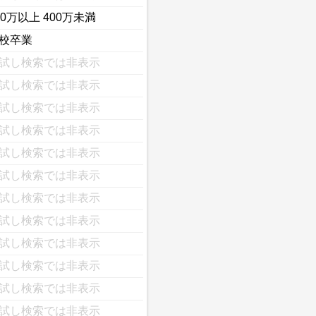
00万以上 400万未満
校卒業
試し検索では非表示
試し検索では非表示
試し検索では非表示
試し検索では非表示
試し検索では非表示
試し検索では非表示
試し検索では非表示
試し検索では非表示
試し検索では非表示
試し検索では非表示
試し検索では非表示
試し検索では非表示