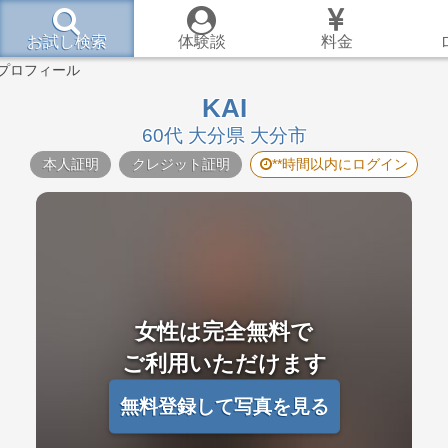
お試し検索
体験談
料金
のプロフィール
KAI
60代 大分県 大分市
本人証明
クレジット証明
**時間以内にログイン
女性は完全無料で
ご利用いただけます
無料登録して写真を見る