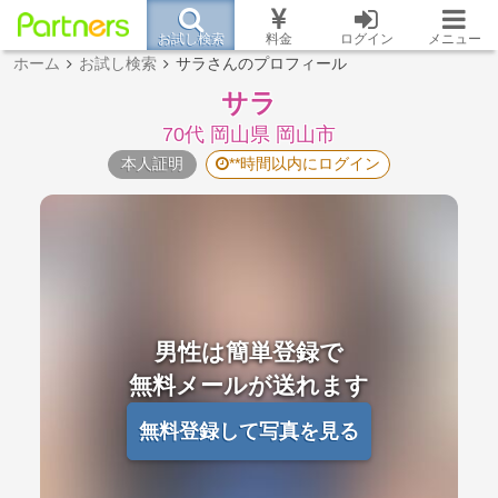
お試し検索
料金
ログイン
メニュー
ホーム
お試し検索
サラさんのプロフィール
サラ
70代 岡山県 岡山市
本人証明
**時間以内にログイン
男性は簡単登録で
無料メールが送れます
無料登録して写真を見る