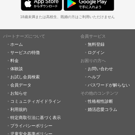
18歳未満または高校生、既婚の方はご利用いただけません
パートナーズについて
会員サービス
ホーム
無料登録
サービスの特徴
ログイン
料金
お困りの方へ
体験談
お問い合わせ
お試し会員検索
ヘルプ
会員データ
パスワードが解らない
お知らせ
その他のコンテンツ
コミュニティガイドライン
性格相性診断
利用規約
婚活恋愛コラム
特定商取引法に基づく表示
プライバシーポリシー
児童安全基準ポリシー