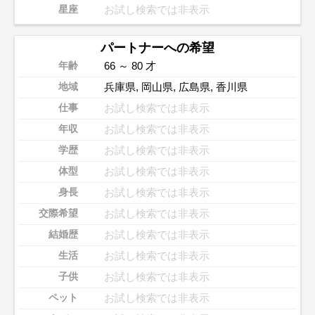
お試し検索では非表示
星座
パートナーへの希望
66 ～ 80 才
年齢
兵庫県
,
岡山県
,
広島県
,
香川県
地域
お試し検索では非表示
仕事
お試し検索では非表示
年収
お試し検索では非表示
学歴
お試し検索では非表示
体型
お試し検索では非表示
身長
お試し検索では非表示
交際希望
お試し検索では非表示
結婚歴
お試し検索では非表示
生活
お試し検索では非表示
子供
お試し検索では非表示
ペット