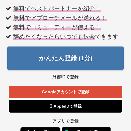
無料でベストパートナーを紹介！
無料でアプローチメールが送れる！
無料でコミュニティーが使える！
辞めたくなったらいつでも退会
できます
かんたん登録 (1分)
外部IDで登録
Googleアカウントで登録
 AppleIDで登録
アプリで登録