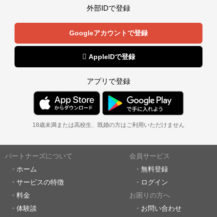
外部IDで登録
Googleアカウントで登録
 AppleIDで登録
アプリで登録
18歳未満または高校生、既婚の方はご利用いただけません
パートナーズについて
会員サービス
ホーム
無料登録
サービスの特徴
ログイン
料金
お困りの方へ
体験談
お問い合わせ