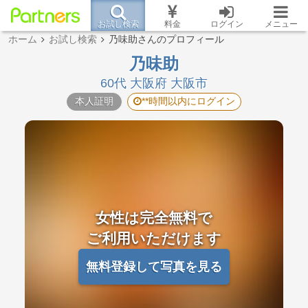
お試し検索
料金
ログイン
メニュー
ホーム
お試し検索
乃味助さんのプロフィール
乃味助
60代 大阪府 大阪市
本人証明
**時間以内にログイン
女性は完全無料で
ご利用いただけます
無料登録して写真を見る