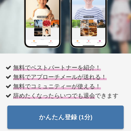
無料でベストパートナーを紹介！
無料でアプローチメールが送れる！
無料でコミュニティーが使える！
辞めたくなったらいつでも退会
できます
かんたん登録 (1分)