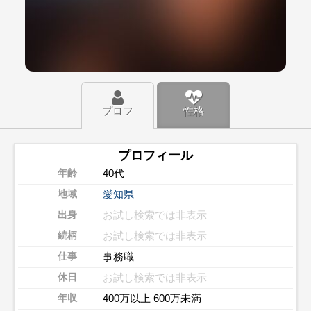
プロフ
性格
プロフィール
40代
年齢
愛知県
地域
お試し検索では非表示
出身
お試し検索では非表示
続柄
事務職
仕事
お試し検索では非表示
休日
400万以上 600万未満
年収