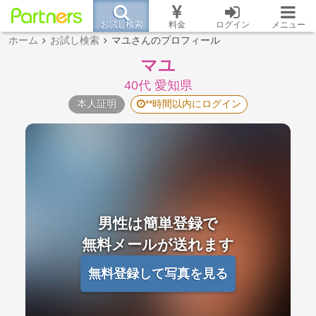
お試し検索
料金
ログイン
メニュー
ホーム
お試し検索
マユさんのプロフィール
マユ
40代 愛知県
本人証明
**時間以内にログイン
男性は簡単登録で
無料メールが送れます
無料登録して写真を見る