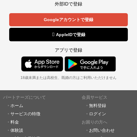
外部IDで登録
Googleアカウントで登録
 AppleIDで登録
アプリで登録
18歳未満または高校生、既婚の方はご利用いただけません
パートナーズについて
会員サービス
ホーム
無料登録
サービスの特徴
ログイン
料金
お困りの方へ
体験談
お問い合わせ