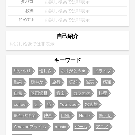
お試し検索では非表示
タバコ
お試し検索では非表示
お酒
お試し検索では非表示
ｷﾞｬﾝﾌﾞﾙ
自己紹介
お試し検索では非表示
キーワード
思いやり
優しさ
ありがとう🍀
ドライブ
温泉
穏やか
旅行
笑顔
誠実
感謝
自然
映画鑑賞
音楽
カラオケ
料理
coffee
犬
猫
YouTube
水族館
80年代洋楽
映画
LINE
Netflix
筋トレ
Amazonプライム
music
ゲーム
アニメ