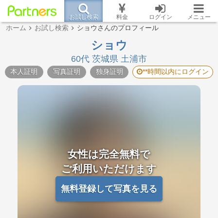
お試し検索
料金
ログイン
メニュー
ホーム
お試し検索
ショウさんのプロフィール
ショウ
60代 茨城県 土浦市
本人証明
写真証明
独身証明
**時間以内にログイン
女性は完全無料で
ご利用いただけます
無料登録して写真を見る