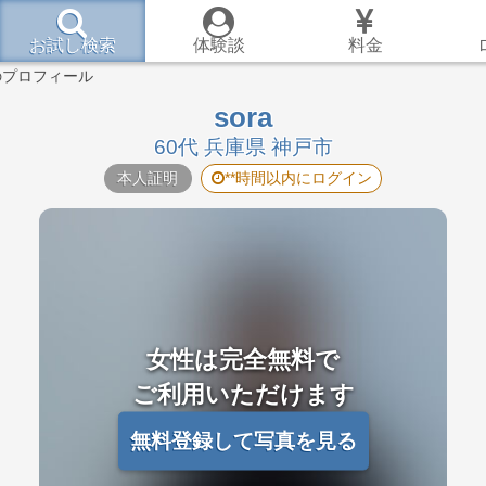
お試し検索
体験談
料金
んのプロフィール
sora
60代 兵庫県 神戸市
本人証明
**時間以内にログイン
女性は完全無料で
ご利用いただけます
無料登録して写真を見る