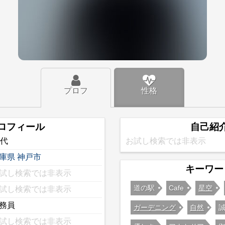
プロフ
性格
ロフィール
自己紹
0代
お試し検索では非表示
庫県
神戸市
キーワー
試し検索では非表示
道の駅
Cafe
星空
試し検索では非表示
務員
ガーデニング
自然
試し検索では非表示