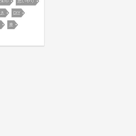
御朱印
思いやり
歩き
DIY
泉
車