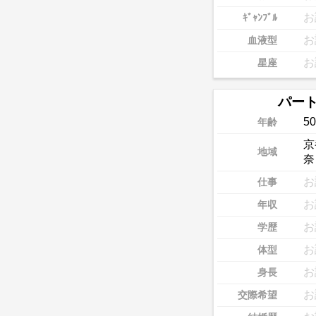
お
ｷﾞｬﾝﾌﾞﾙ
お
血液型
お
星座
パー
50
年齢
京
地域
奈
お
仕事
お
年収
お
学歴
お
体型
お
身長
お
交際希望