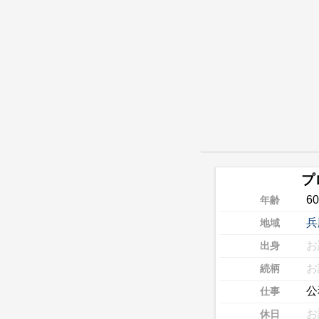
プ
6
年齢
兵
地域
お
出身
お
続柄
公
仕事
お
休日