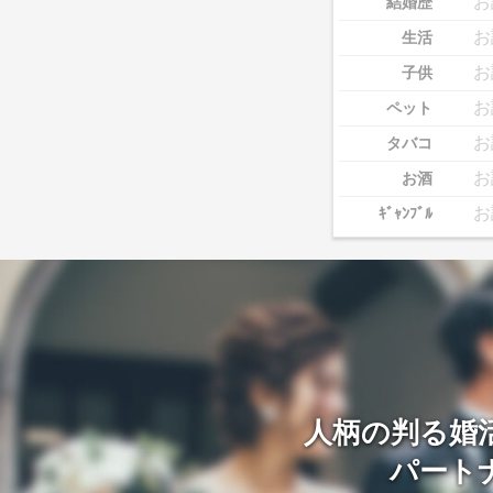
お
結婚歴
お
生活
お
子供
お
ペット
お
タバコ
お
お酒
お
ｷﾞｬﾝﾌﾞﾙ
人柄の判る婚
パート