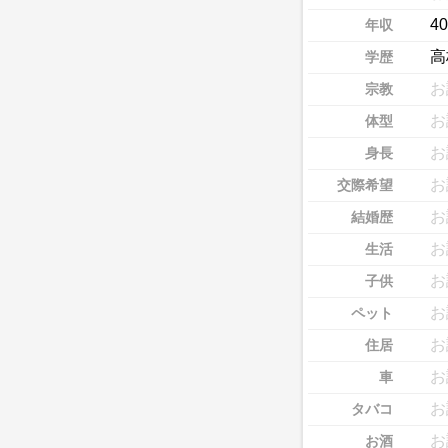
4
年収
高
学歴
お
宗教
お
体型
お
身長
お
交際希望
お
結婚歴
お
生活
お
子供
お
ペット
お
住居
お
車
お
タバコ
お
お酒