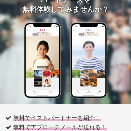
無料体験してみませんか？
無料でベストパートナーを紹介！
無料でアプローチメールが送れる！