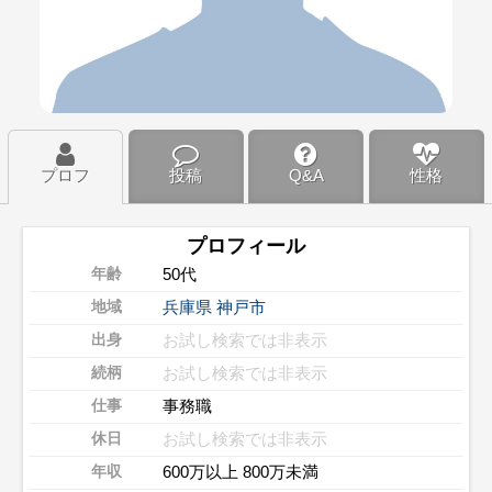
プロフ
投稿
Q&A
性格
プロフィール
50代
年齢
兵庫県
神戸市
地域
お試し検索では非表示
出身
お試し検索では非表示
続柄
事務職
仕事
お試し検索では非表示
休日
600万以上 800万未満
年収