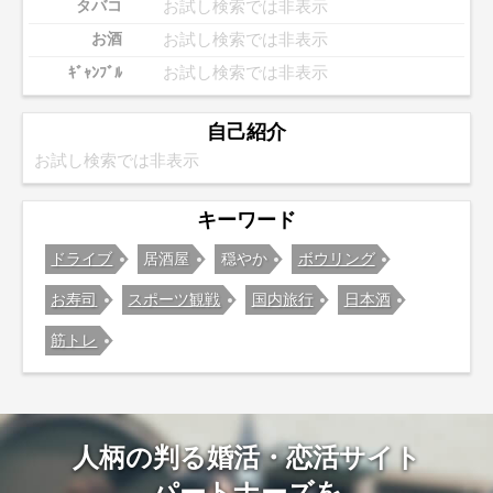
お試し検索では非表示
タバコ
お試し検索では非表示
お酒
お試し検索では非表示
ｷﾞｬﾝﾌﾞﾙ
自己紹介
お試し検索では非表示
キーワード
ドライブ
居酒屋
穏やか
ボウリング
お寿司
スポーツ観戦
国内旅行
日本酒
筋トレ
人柄の判る婚活・恋活サイト
パートナーズを