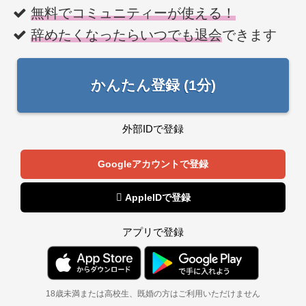
無料でコミュニティーが使える！
辞めたくなったらいつでも退会
できます
かんたん登録 (1分)
外部IDで登録
Googleアカウントで登録
 AppleIDで登録
アプリで登録
18歳未満または高校生、既婚の方はご利用いただけません