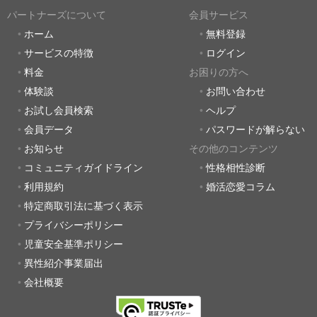
パートナーズについて
会員サービス
ホーム
無料登録
サービスの特徴
ログイン
料金
お困りの方へ
体験談
お問い合わせ
お試し会員検索
ヘルプ
会員データ
パスワードが解らない
お知らせ
その他のコンテンツ
コミュニティガイドライン
性格相性診断
利用規約
婚活恋愛コラム
特定商取引法に基づく表示
プライバシーポリシー
児童安全基準ポリシー
異性紹介事業届出
会社概要