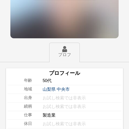
プロフ
プロフィール
50代
年齢
山梨県
中央市
地域
お試し検索では非表示
出身
お試し検索では非表示
続柄
製造業
仕事
お試し検索では非表示
休日