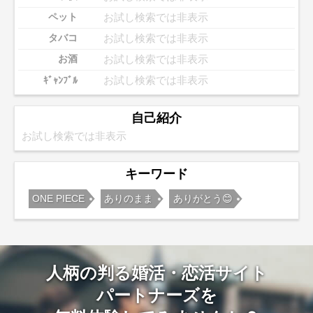
お試し検索では非表示
ペット
お試し検索では非表示
タバコ
お試し検索では非表示
お酒
お試し検索では非表示
ｷﾞｬﾝﾌﾞﾙ
自己紹介
お試し検索では非表示
キーワード
ONE PIECE
ありのまま
ありがとう😊
人柄の判る婚活・恋活サイト
パートナーズを