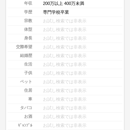
200万以上 400万未満
年収
専門学校卒業
学歴
お試し検索では非表示
宗教
お試し検索では非表示
体型
お試し検索では非表示
身長
お試し検索では非表示
交際希望
お試し検索では非表示
結婚歴
お試し検索では非表示
生活
お試し検索では非表示
子供
お試し検索では非表示
ペット
お試し検索では非表示
住居
お試し検索では非表示
車
お試し検索では非表示
タバコ
お試し検索では非表示
お酒
お試し検索では非表示
ｷﾞｬﾝﾌﾞﾙ