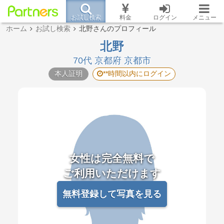
お試し検索
料金
ログイン
メニュー
ホーム
お試し検索
北野さんのプロフィール
北野
70代 京都府 京都市
本人証明
**時間以内にログイン
女性は完全無料で
ご利用いただけます
無料登録して写真を見る