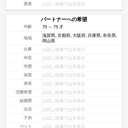
お試し検索では非表示
星座
パートナーへの希望
70 ～ 79 才
年齢
滋賀県
,
京都府
,
大阪府
,
兵庫県
,
奈良県
,
地域
岡山県
お試し検索では非表示
仕事
お試し検索では非表示
年収
お試し検索では非表示
学歴
お試し検索では非表示
体型
お試し検索では非表示
身長
お試し検索では非表示
交際希望
お試し検索では非表示
結婚歴
お試し検索では非表示
生活
お試し検索では非表示
子供
お試し検索では非表示
ペット