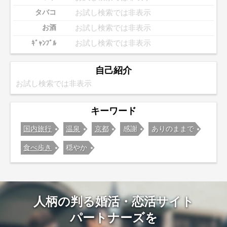
お試し検索では非表示
タバコ
お試し検索では非表示
お酒
お試し検索では非表示
ｷﾞｬﾝﾌﾞﾙ
自己紹介
お試し検索では非表示
キーワード
国内旅行
温泉
京都
感謝
ありのままで
食べ歩き
穏やか
人柄の判る婚活・恋活サイト
パートナーズを