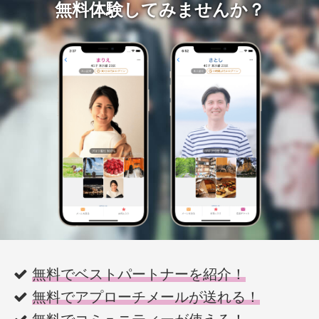
無料体験してみませんか？
無料でベストパートナーを紹介！
無料でアプローチメールが送れる！