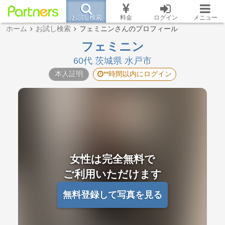
お試し検索
料金
ログイン
メニュー
ホーム
お試し検索
フェミニンさんのプロフィール
フェミニン
60代 茨城県 水戸市
本人証明
**時間以内にログイン
女性は完全無料で
ご利用いただけます
無料登録して写真を見る