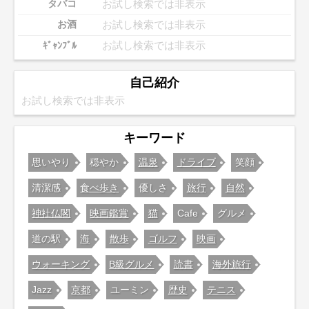
お試し検索では非表示
タバコ
お試し検索では非表示
お酒
お試し検索では非表示
ｷﾞｬﾝﾌﾞﾙ
自己紹介
お試し検索では非表示
キーワード
思いやり
穏やか
温泉
ドライブ
笑顔
清潔感
食べ歩き
優しさ
旅行
自然
神社仏閣
映画鑑賞
猫
Cafe
グルメ
道の駅
海
散歩
ゴルフ
映画
ウォーキング
B級グルメ
読書
海外旅行
Jazz
京都
ユーミン
歴史
テニス