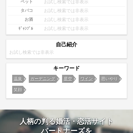
お試し検索では非表示
ペット
お試し検索では非表示
タバコ
お試し検索では非表示
お酒
お試し検索では非表示
ｷﾞｬﾝﾌﾞﾙ
自己紹介
お試し検索では非表示
キーワード
温泉
ガーデニング
星空
ワイン
思いやり
笑顔
人柄の判る婚活・恋活サイト
パートナーズを