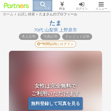
お試し検索
料金
ログイン
メニュー
ホーム
お試し検索
たまさんのプロフィール
たま
70代 山梨県 上野原市
本人証明
写真証明
クレジット証明
**時間以内にログイン
女性は完全無料で
ご利用いただけます
無料登録して写真を見る