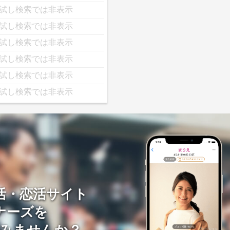
試し検索では非表示
試し検索では非表示
試し検索では非表示
試し検索では非表示
試し検索では非表示
試し検索では非表示
活・恋活サイト
ナーズを
みませんか？