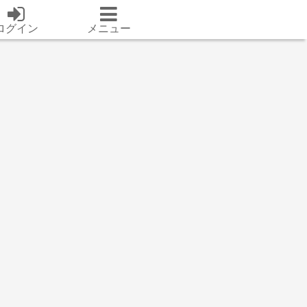
ログイン
メニュー