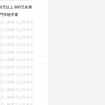
00万以上 800万未満
門学校卒業
試し検索では非表示
試し検索では非表示
試し検索では非表示
試し検索では非表示
試し検索では非表示
試し検索では非表示
試し検索では非表示
試し検索では非表示
試し検索では非表示
試し検索では非表示
試し検索では非表示
試し検索では非表示