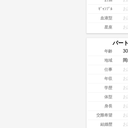
お
ｷﾞｬﾝﾌﾞﾙ
お
血液型
お
星座
パー
30
年齢
岡
地域
お
仕事
お
年収
お
学歴
お
体型
お
身長
お
交際希望
お
結婚歴