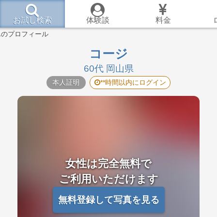
お試し検索
体験談
料金
んのプロフィール
コージ
60代 岡山県
本人証明
**時間以内にログイン
女性は完全無料で
ご利用いただけます
無料登録して写真を見る