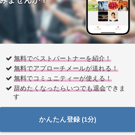
無料でベストパートナーを紹介！
無料でアプローチメールが送れる！
無料でコミュニティーが使える！
辞めたくなったらいつでも退会
できま
す
かんたん登録 (1分)