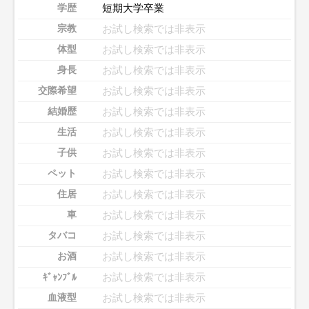
短期大学卒業
学歴
お試し検索では非表示
宗教
お試し検索では非表示
体型
お試し検索では非表示
身長
お試し検索では非表示
交際希望
お試し検索では非表示
結婚歴
お試し検索では非表示
生活
お試し検索では非表示
子供
お試し検索では非表示
ペット
お試し検索では非表示
住居
お試し検索では非表示
車
お試し検索では非表示
タバコ
お試し検索では非表示
お酒
お試し検索では非表示
ｷﾞｬﾝﾌﾞﾙ
お試し検索では非表示
血液型