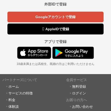
外部IDで登録
Googleアカウントで登録
 AppleIDで登録
アプリで登録
18歳未満または高校生、既婚の方はご利用いただけません
パートナーズについて
会員サービス
ホーム
無料登録
サービスの特徴
ログイン
料金
お困りの方へ
体験談
お問い合わせ