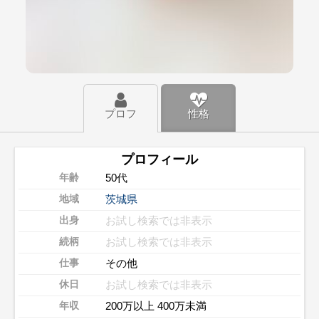
プロフ
性格
プロフィール
50代
年齢
茨城県
地域
お試し検索では非表示
出身
お試し検索では非表示
続柄
その他
仕事
お試し検索では非表示
休日
200万以上 400万未満
年収