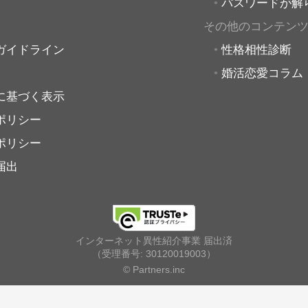
パスワードが解
その他のコンテン
ガイドライン
性格相性診断
婚活恋愛コラム
に基づく表示
ポリシー
ポリシー
届出
インターネット異性紹介事業 届出済
（受理番号: 30120019003）
© Partners.inc