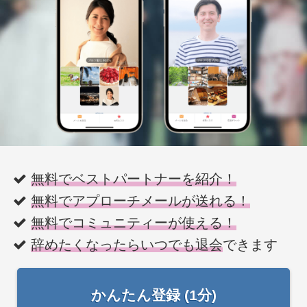
無料でベストパートナーを紹介！
無料でアプローチメールが送れる！
無料でコミュニティーが使える！
辞めたくなったらいつでも退会
できます
かんたん登録 (1分)