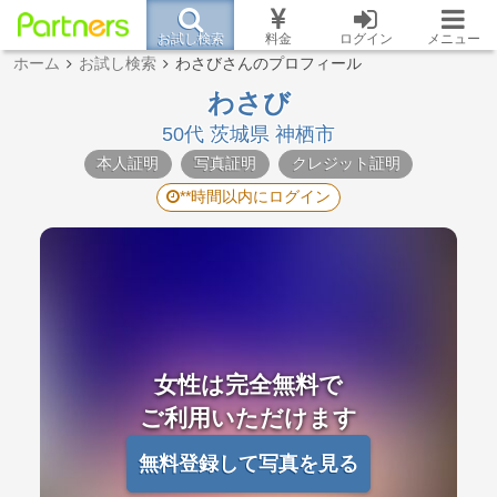
お試し検索
料金
ログイン
メニュー
ホーム
お試し検索
わさびさんのプロフィール
わさび
50代 茨城県 神栖市
本人証明
写真証明
クレジット証明
**時間以内にログイン
女性は完全無料で
ご利用いただけます
無料登録して写真を見る