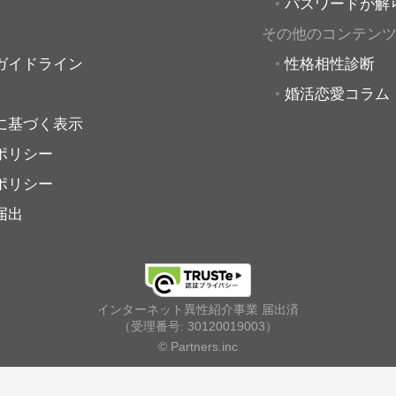
パスワードが解
その他のコンテン
ガイドライン
性格相性診断
婚活恋愛コラム
に基づく表示
ポリシー
ポリシー
届出
インターネット異性紹介事業 届出済
（受理番号: 30120019003）
© Partners.inc