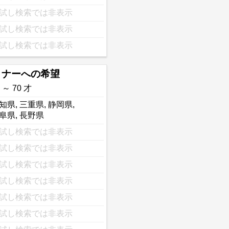
試し検索では非表示
試し検索では非表示
試し検索では非表示
トナーへの希望
 ～ 70 才
知県
,
三重県
,
静岡県
,
阜県
,
長野県
試し検索では非表示
試し検索では非表示
試し検索では非表示
試し検索では非表示
試し検索では非表示
試し検索では非表示