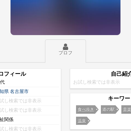
プロフ
ロフィール
自己紹
0代
お試し検索では非表示
知県
名古屋市
キーワー
試し検索では非表示
食べ歩き
道の駅
音
試し検索では非表示
祉関係
温泉
試し検索では非表示