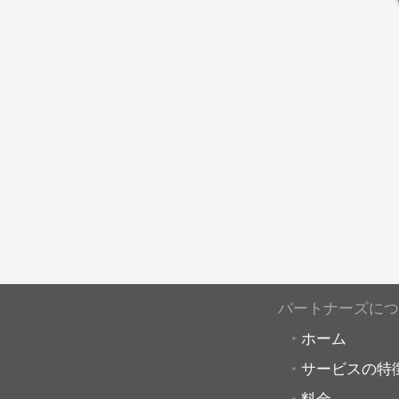
パートナーズにつ
ホーム
サービスの特