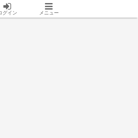
ログイン
メニュー