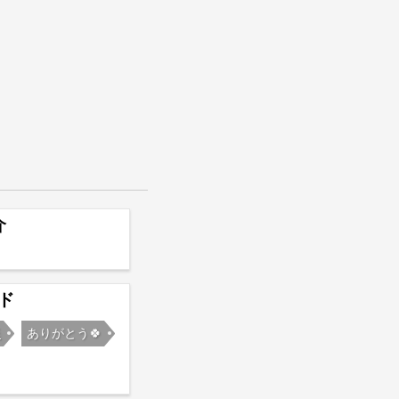
介
ド
楽
ありがとう🍀