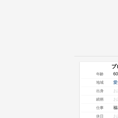
プ
6
年齢
愛
地域
お
出身
お
続柄
福
仕事
お
休日