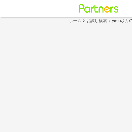
ホーム
お試し検索
yasuさ