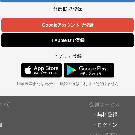
外部IDで登録
Googleアカウントで登録
 AppleIDで登録
アプリで登録
18歳未満または高校生、既婚の方はご利用いただけません
いて
会員サービス
無料登録
徴
ログイン