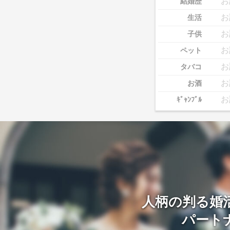
お
結婚歴
お
生活
お
子供
お
ペット
お
タバコ
お
お酒
お
ｷﾞｬﾝﾌﾞﾙ
人柄の判る婚
パート