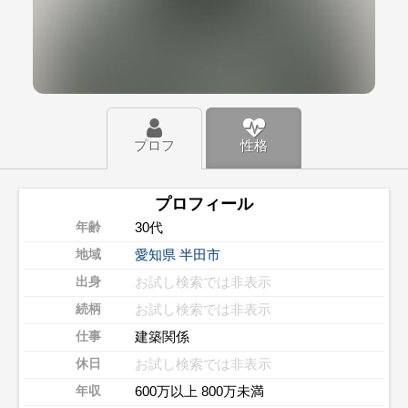
プロフ
性格
プロフィール
30代
年齢
愛知県
半田市
地域
お試し検索では非表示
出身
お試し検索では非表示
続柄
建築関係
仕事
お試し検索では非表示
休日
600万以上 800万未満
年収