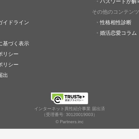
パスワードが解
その他のコンテン
ガイドライン
性格相性診断
婚活恋愛コラム
に基づく表示
ポリシー
ポリシー
届出
インターネット異性紹介事業 届出済
（受理番号: 30120019003）
© Partners.inc