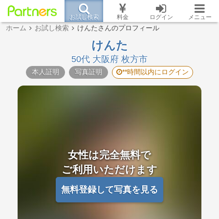
お試し検索
料金
ログイン
メニュー
ホーム
お試し検索
けんたさんのプロフィール
けんた
50代 大阪府 枚方市
本人証明
写真証明
**時間以内にログイン
女性は完全無料で
ご利用いただけます
無料登録して写真を見る