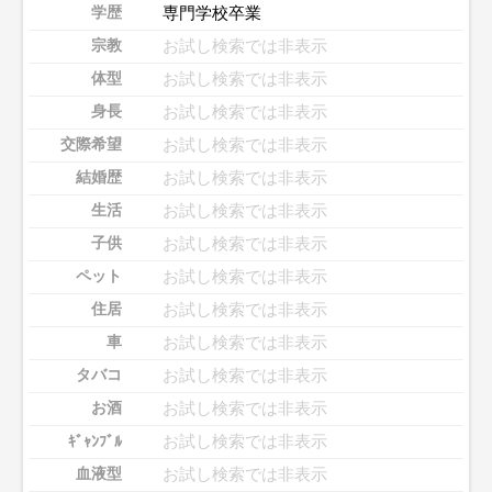
専門学校卒業
学歴
お試し検索では非表示
宗教
お試し検索では非表示
体型
お試し検索では非表示
身長
お試し検索では非表示
交際希望
お試し検索では非表示
結婚歴
お試し検索では非表示
生活
お試し検索では非表示
子供
お試し検索では非表示
ペット
お試し検索では非表示
住居
お試し検索では非表示
車
お試し検索では非表示
タバコ
お試し検索では非表示
お酒
お試し検索では非表示
ｷﾞｬﾝﾌﾞﾙ
お試し検索では非表示
血液型