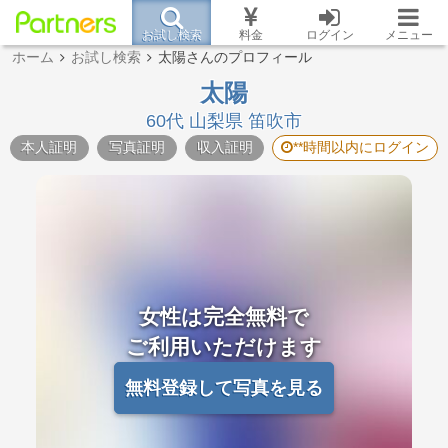
お試し検索
料金
ログイン
メニュー
ホーム
お試し検索
太陽さんのプロフィール
太陽
60代 山梨県 笛吹市
本人証明
写真証明
収入証明
**時間以内にログイン
女性は完全無料で
ご利用いただけます
無料登録して写真を見る