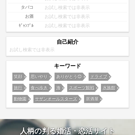
お試し検索では非表示
タバコ
お試し検索では非表示
お酒
お試し検索では非表示
ｷﾞｬﾝﾌﾞﾙ
自己紹介
お試し検索では非表示
キーワード
笑顔
思いやり
ありがとう😊
ドライブ
旅行
食べ歩き
海
スポーツ観戦
水族館
動物園
サザンオールスターズ
居酒屋
人柄の判る婚活・恋活サイト