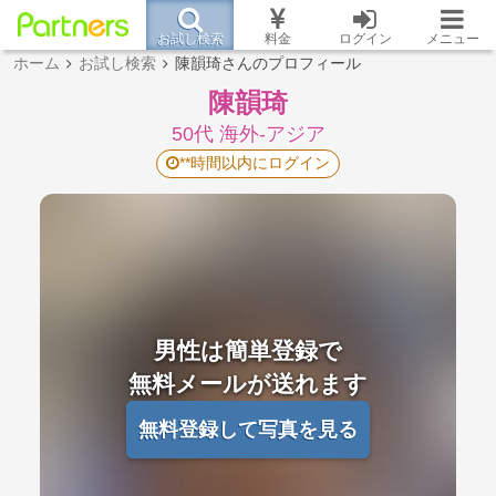
お試し検索
料金
ログイン
メニュー
ホーム
お試し検索
陳韻琦さんのプロフィール
陳韻琦
50代 海外-アジア
**時間以内にログイン
男性は簡単登録で
無料メールが送れます
無料登録して写真を見る