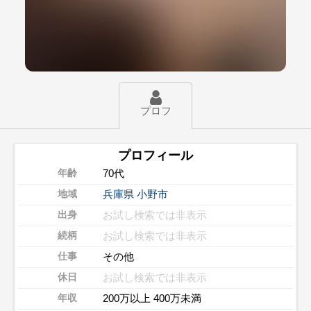
プロフ
プロフィール
70代
年齢
兵庫県
小野市
地域
お試し検索では非表示
出身
お試し検索では非表示
続柄
その他
仕事
お試し検索では非表示
休日
200万以上 400万未満
年収