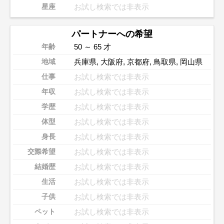
お試し検索では非表示
星座
パートナーへの希望
50 ～ 65 才
年齢
兵庫県
,
大阪府
,
京都府
,
鳥取県
,
岡山県
地域
お試し検索では非表示
仕事
お試し検索では非表示
年収
お試し検索では非表示
学歴
お試し検索では非表示
体型
お試し検索では非表示
身長
お試し検索では非表示
交際希望
お試し検索では非表示
結婚歴
お試し検索では非表示
生活
お試し検索では非表示
子供
お試し検索では非表示
ペット