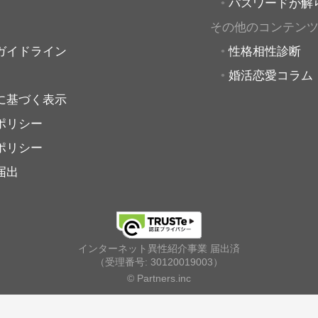
パスワードが解
その他のコンテン
ガイドライン
性格相性診断
婚活恋愛コラム
に基づく表示
ポリシー
ポリシー
届出
インターネット異性紹介事業 届出済
（受理番号: 30120019003）
© Partners.inc