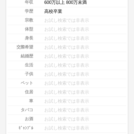
600万以上 800万未満
年収
高校卒業
学歴
お試し検索では非表示
宗教
お試し検索では非表示
体型
お試し検索では非表示
身長
お試し検索では非表示
交際希望
お試し検索では非表示
結婚歴
お試し検索では非表示
生活
お試し検索では非表示
子供
お試し検索では非表示
ペット
お試し検索では非表示
住居
お試し検索では非表示
車
お試し検索では非表示
タバコ
お試し検索では非表示
お酒
お試し検索では非表示
ｷﾞｬﾝﾌﾞﾙ