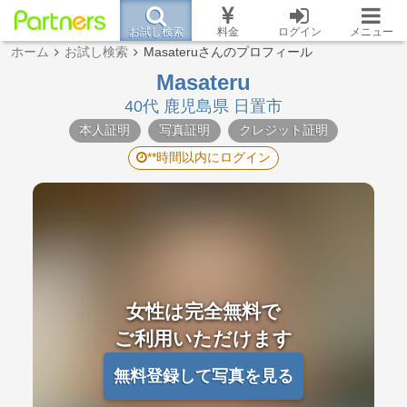
お試し検索
料金
ログイン
メニュー
ホーム
お試し検索
Masateruさんのプロフィール
Masateru
40代 鹿児島県 日置市
本人証明
写真証明
クレジット証明
**時間以内にログイン
女性は完全無料で
ご利用いただけます
無料登録して写真を見る