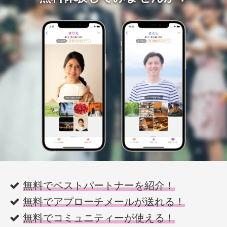
無料でベストパートナーを紹介！
無料でアプローチメールが送れる！
無料でコミュニティーが使える！