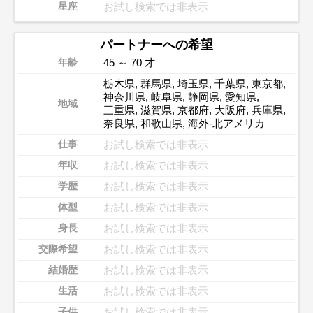
お試し検索では非表示
星座
パートナーへの希望
45 ～ 70 才
年齢
栃木県
,
群馬県
,
埼玉県
,
千葉県
,
東京都
,
神奈川県
,
岐阜県
,
静岡県
,
愛知県
,
地域
三重県
,
滋賀県
,
京都府
,
大阪府
,
兵庫県
,
奈良県
,
和歌山県
,
海外-北アメリカ
お試し検索では非表示
仕事
お試し検索では非表示
年収
お試し検索では非表示
学歴
お試し検索では非表示
体型
お試し検索では非表示
身長
お試し検索では非表示
交際希望
お試し検索では非表示
結婚歴
お試し検索では非表示
生活
お試し検索では非表示
子供