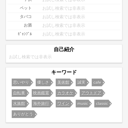
お試し検索では非表示
ペット
お試し検索では非表示
タバコ
お試し検索では非表示
お酒
お試し検索では非表示
ｷﾞｬﾝﾌﾞﾙ
自己紹介
お試し検索では非表示
キーワード
思いやり
優しさ
美術館
誠実
cafe
自転車
映画鑑賞
カラオケ
アウトドア
水族館
海外旅行
ワイン
music
classic
ありがとう