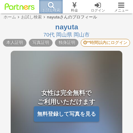
お試し検索
料金
ログイン
メニュー
ホーム
お試し検索
nayutaさんのプロフィール
nayuta
70代 岡山県 岡山市
本人証明
写真証明
独身証明
**時間以内にログイン
女性は完全無料で
ご利用いただけます
無料登録して写真を見る