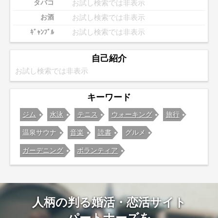
お試し検索では非表示
タバコ
お試し検索では非表示
お酒
お試し検索では非表示
ｷﾞｬﾝﾌﾞﾙ
自己紹介
お試し検索では非表示
キーワード
ジム
水泳
テニス
ウォーキング
旅行
温泉サウナ
音楽
読書
グルメ
ガーデニング
ボランティア
人柄の判る婚活・恋活サイト
パートナーズを