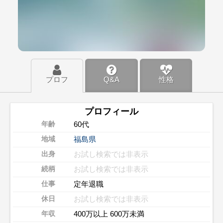
プロフ
Q&A
性格
プロフィール
60代
年齢
福島県
地域
お試し検索では非表示
出身
お試し検索では非表示
続柄
定年退職
仕事
お試し検索では非表示
休日
400万以上 600万未満
年収